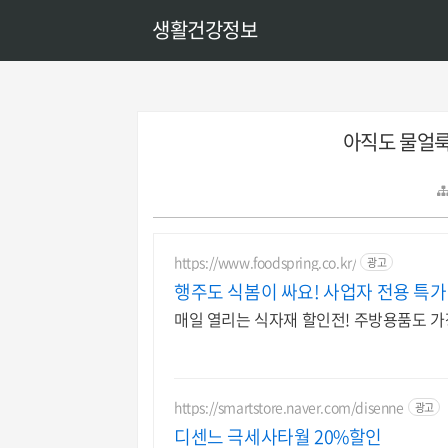
생활건강정보
아직도 물얼룩
https://www.foodspring.co.kr/
광고
행주도 식봄이 싸요! 사업자 전용 특가
매일 열리는 식자재 할인전! 주방용품도 
https://smartstore.naver.com/disenne
광고
디센느 극세사타월 20%할인