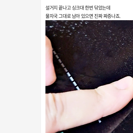
설거지 끝나고 싱크대 한번 닦았는데
물자국 그대로 남아 있으면 진짜 짜증나죠.