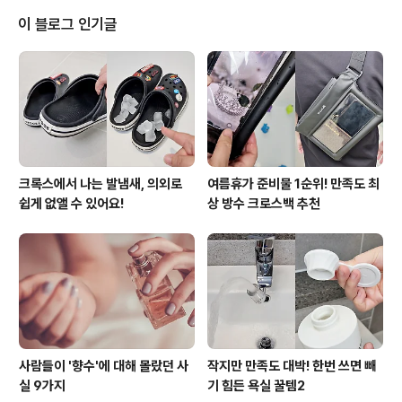
드는 양파를 먹거나 문지르면 나타나는 놀라운 변화들을
이 블로그 인기글
소개했는데요.평소 자주 먹었던 양파를 필요한 상황에 적
절하게 활용해 보세요~ 1. 생리통을 완화시켜 주는 진통제
역할을 한다생리 불순이나 생리통은 몸이 찬 여성들에게
자주 나타나는 증상인데 양파는 몸을 따뜻하게 해주는 효
과가 있어 생리통 완화에 좋다.또 양파는 난소에..
크록스에서 나는 발냄새, 의외로
여름휴가 준비물 1순위! 만족도 최
쉽게 없앨 수 있어요!
상 방수 크로스백 추천
사람들이 '향수'에 대해 몰랐던 사
작지만 만족도 대박! 한번 쓰면 빼
실 9가지
기 힘든 욕실 꿀템2