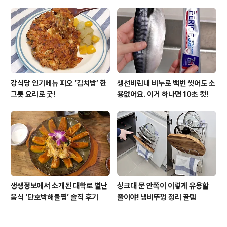
강식당 인기메뉴 피오 ‘김치밥’ 한
생선비린내 비누로 백번 씻어도 소
그릇 요리로 굿!
용없어요. 이거 하나면 10초 컷!
생생정보에서 소개된 대학로 별난
싱크대 문 안쪽이 이렇게 유용할
음식 ‘단호박해물찜’ 솔직 후기
줄이야! 냄비뚜껑 정리 꿀템