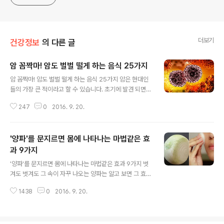
더보기
건강정보
의 다른 글
암 꼼짝마! 암도 벌벌 떨게 하는 음식 25가지
글 내용
암 꼼짝마! 암도 벌벌 떨게 하는 음식 25가지 암은 현대인
들의 가장 큰 적이라고 할 수 있습니다. 초기에 발견 되면
생존율이 매우 높은 편 이지만 중기나 말기쯤 가게 되면 여
247
0
2016. 9. 20.
러곳으로 전이 될수도 있기 때문에 치료도 힘들어지고 주
변 사람들까지 고통을 받을 수 있는 무서운 병이라고 할수
있는데요.암은 평소에 암이 가까이 오지도 못하도록 관리
'양파'를 문지르면 몸에 나타나는 마법같은 효
하는게 제일 중요하다고 생각합니다.암이 싫어하는 음식 2
5가지를 통해 암을 멀리 할수 있는 방법을 알아볼게요. 1.
과 9가지
글 내용
브로콜리암세포를 억제하고 위암, 대장암을 방지해 준다.
'양파'를 문지르면 몸에 나타나는 마법같은 효과 9가지 벗
2. 새우젓면역력을 키워주고 항암 작용을 한다. 3. 율무율
겨도 벗겨도 그 속이 자꾸 나오는 양파는 알고 보면 그 효능
무의 콘시롤라이드 성분이 풍부해 암세포를 억제해 준다.
도 아주 다양해 놀라움을 주고 있습니다.양파는 알리신 성
당뇨병에도 효과적이다. 4. 고구마베타카로틴 이라는 성분
1438
0
2016. 9. 20.
분이 풍부해 암을 예방하고, 혈당을 낮춰 당뇨병 환자라면
이 유방암, 폐암 등을 방지해..
꼭 먹어야 하는 건강식품인데요.이뿐만이 아니라 양파를
몸에 문지르거나 갖다 대기만 해도 각종 통증을 치료해 준
다는 놀라운 정보가 공개되었습니다.온라인 미디어 위티피