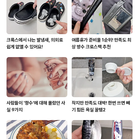
낌보다는 정돈된 느낌이 들고요. 홈카페 기분 낼 때도 좋아
요~ 사용하면서 가장 만족스러웠던 부분은 얼음이 닿는 내
부가 올스테인리스 구..
크록스에서 나는 발냄새, 의외로
여름휴가 준비물 1순위! 만족도 최
쉽게 없앨 수 있어요!
상 방수 크로스백 추천
사람들이 '향수'에 대해 몰랐던 사
작지만 만족도 대박! 한번 쓰면 빼
실 9가지
기 힘든 욕실 꿀템2