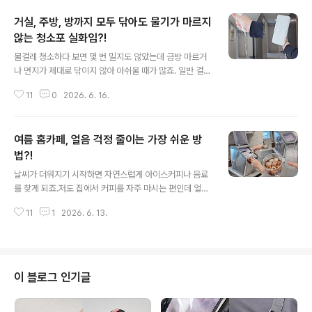
거실, 주방, 방까지 모두 닦아도 물기가 마르지
않는 청소포 실화임?!
글 내용
물걸레 청소하다 보면 몇 번 밀지도 않았는데 금방 마르거
나 먼지가 제대로 닦이지 않아 아쉬울 때가 많죠. 일반 걸레
는 매번 세탁해서 재사용하는 것도 찜찜하고물티슈는 너무
11
0
2026. 6. 16.
금방 말라서 낭비가 심한데요. 이런 고민들을 한방에 해결
해준 일명 마르지 않는 물걸레 청소포가 있더라고요! 이 제
품의 가장 큰 장점은 수분 유지력이에요. 한장이 머금은 물
여름 홈카페, 얼음 걱정 줄이는 가장 쉬운 방
기가 어마무시?! 거실부터 주방까지 한번에 청소해도 물기
가 마르지 않고 촉촉해서 더 잘 닦이는 느낌이에요. 청소 중
법?!
글 내용
간에 청소포를 자주 교체할 필요가 없어 번거로움도 줄어
날씨가 더워지기 시작하면 자연스럽게 아이스커피나 음료
드는 장점이 있어요. 청소포가 너무 얇으면 바닥을 밀 때 쉽
를 찾게 되죠.저도 집에서 커피를 자주 마시는 편인데 얼음
게 구겨지거나 밀리는데 이 제품은 도톰한 타입이라 사용
은 늘 생각보다 빨리 떨어지더라고요. 얼음틀을 여러개 사
감이 안정적이에요. 바닥에 붙어 있는 생활 먼지나 얼룩도
11
1
2026. 6. 13.
용해도 부족할 때가 있고 손님이라도 오는 날에는 미리 준
쓱-..
비해두지 않으면 막상 필요할 때 없어서 은근히 불편하더
라고요. 그래서 고민하다가 결국! 제빙기를 들였습니다^^
ㅎㅎㅎ 쿠참 프리미엄 올스텐 제빙기예요. 박스포장 꼼꼼
하게 배송 완료! 구성품은 본체와 스쿱, 그리고 스쿱을 거치
이 블로그 인기글
하는 자석형 고리예요. 제품 디자인은 전체적으로 깔끔한
편이에요. 스테인리스 소재라 주방에 두었을 때 투박한 느