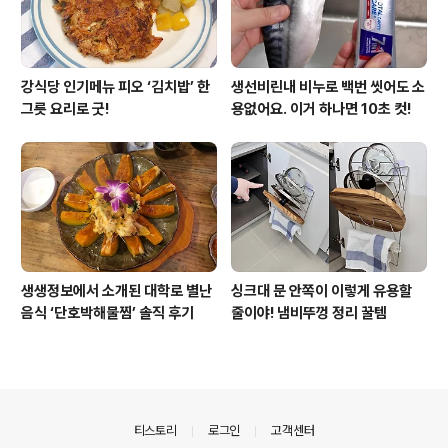
강식당 인기메뉴 피오 ‘김치밥’ 한
생선비린내 비누로 백번 씻어도 소
그릇 요리로 굿!
용없어요. 이거 하나면 10초 컷!
생생정보에서 소개된 대학로 별난
싱크대 문 안쪽이 이렇게 유용할
음식 ‘단호박해물찜’ 솔직 후기
줄이야! 냄비뚜껑 정리 꿀템
의안내
티스토리
로그인
고객센터