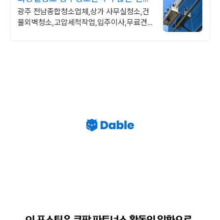
이 선택한종합청소
광주 전남종합청소업체,상가 사무실청소,건
물외벽청소,고압세척작업,입주이사,무료견
적 청결하고 쾌적한공간을 만들어드립니다.
고객만족이 최우선입니다.건물위생관리 허
가업체