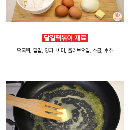
달걀떡볶이 재료
떡국떡, 달걀, 양파, 버터, 올리브오일, 소금, 후추