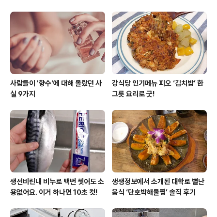
사람들이 '향수'에 대해 몰랐던 사
강식당 인기메뉴 피오 ‘김치밥’ 한
실 9가지
그릇 요리로 굿!
생선비린내 비누로 백번 씻어도 소
생생정보에서 소개된 대학로 별난
용없어요. 이거 하나면 10초 컷!
음식 ‘단호박해물찜’ 솔직 후기