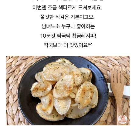
이번엔 조금 색다르게 드셔보세요.
쫄깃한 식감은 기본이고요.
남녀노소 누구나 좋아하는
10분컷 떡국떡 황금레시피!
떡국보다 더 맛있어요^^