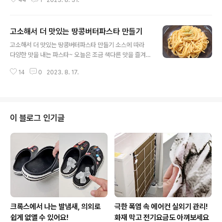
44
1
2023. 8. 31.
보세요. 비린내 없이 맛있는 고등어조림 레시피를 알려드
릴게요. 고등어조림은 비린내도 잡아야 하고 양념맛도 중
요하고, 요린이에게는 엄두가 안나는 요리라고요? NO! 절
고소해서 더 맛있는 땅콩버터파스타 만들기
대 어렵지 않은 필승 레시피가 있어요^^ ★ 고등어, 무, 홍
글 내용
고추, 간장, 맛술, 매실액기스, 올리고당, 멸치액젓, 들기름,
고소해서 더 맛있는 땅콩버터파스타 만들기 소스에 따라
다진마늘, 고춧가루 양념부터 만들어볼게요. 간장2큰술,
다양한 맛을 내는 파스타~ 오늘은 조금 색다른 맛을 즐겨
맛술1큰술, 매실액기스1큰술, 올리고당1큰술을 섞어주세
볼까 해요. 토마토, 크림, 로제 말고 고소한 땅콩버터파스타
요. (매실액기스는 설탕으로 대체 가능) 단짠단짠한 기본
14
0
2023. 8. 17.
어때요? 처음 먹어보는 고소한 파스타맛에 퐁덩 빠지실 거
양념에 멸치액젓 1큰술을 더해서 감칠맛을 살려요. 그다음
예요^^ 파스타에 땅콩버터. 어울리지 않을 것 같은 이 조합
비린내를 잡아줄 들기름도 2큰술 넣..
이 색다른 별미를 만들어줘요~ ★ 스파게티면, 땅콩버터,
간장, 다진마늘, 참기름, 우유, 올리고당 오늘 맛의 포인트
는 뭐니뭐니해도 이 땅콩버터죠! (스파게티2인분 기준) 땅
이 블로그 인기글
콩버터 넉넉하게 2큰술 넣고요. 여기에 간장1큰술, 다진마
늘1큰술, 참기름1/2큰술, 올리고당1/2큰술, 우유1큰술을
넣고 골고루 섞어주세요. 여기에 종이컵 반컵 분량의 물을
붓고 부드럽게 풀어주면 단짠단짠하고 고소한 땅콩소스가
완성돼요. 프라이팬에 오일..
크록스에서 나는 발냄새, 의외로
극한 폭염 속 에어컨 실외기 관리!
쉽게 없앨 수 있어요!
화재 막고 전기요금도 아껴보세요