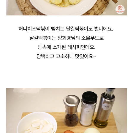
허니치즈떡볶이 뺨치는 달걀떡볶이도 별미에요.
달걀떡볶이는 양희경님의 소울푸드로
방송에 소개된 레시피인데요.
담백하고 고소하니 맛있어요~