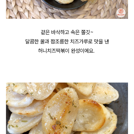
겉은 바삭하고 속은 쫄깃~
달콤한 꿀과 짭조름한 치즈가루로 맛을 낸
허니치즈떡볶이 완성이에요.