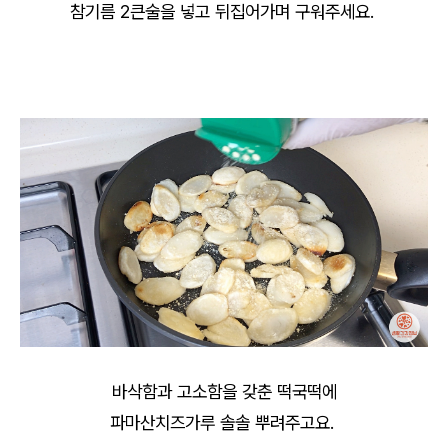
참기름 2큰술을 넣고 뒤집어가며 구워주세요.
바삭함과 고소함을 갖춘 떡국떡에
파마산치즈가루 솔솔 뿌려주고요.