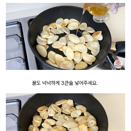
꿀도 넉넉하게 3큰술 넣어주세요.