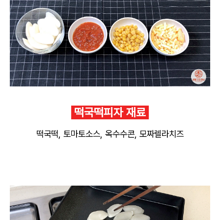
떡국떡피자 재료
떡국떡, 토마토소스, 옥수수콘, 모짜렐라치즈