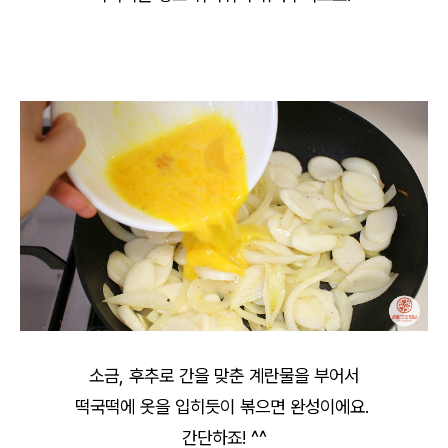
소금, 후추로 간을 맞춘 계란물을 부어서
떡국떡에 옷을 입히듯이 볶으면 완성이에요.
간단하죠! ^^