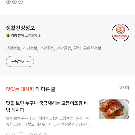
로그 정보
생활건강정보
(새창열림)
리빙
분야 크리에이터
생활정보, 건강정보, 생활꿀팁, 건강꿀팁, 꿀팁, 유용한정보
구독하기
더보기
맛있는 레시피
의 다른 글
맛을 보면 누구나 궁금해하는 고등어조림 비
법 레시피
글 내용
맛을 보면 누구나 궁금해하는 고등어조림 비법 레시피 촉
촉한 고등어에 부드러운 무, 그리고 매콤칼칼한 양념까지~
말만 들어도 군침이 도는데요. 고등어조림 이렇게 만들어