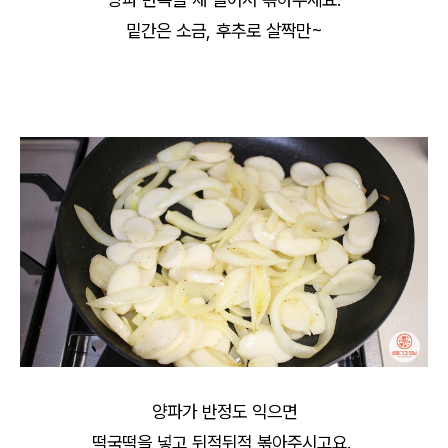
밑간은 소금, 후추로 살짝만~
양파가 반정도 익으면
떡국떡을 넣고 뒤적뒤적 볶아주시고요.