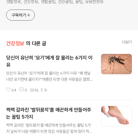
생활정보, 건강정보, 생활꿀팁, 건강꿀팁, 꿀팁, 유용한정보
구독하기
더보기
건강정보
의 다른 글
당신이 유난히 '모기'에게 잘 물리는 6가지 이
유
글 내용
당신이 유난히 '모기'에게 잘 물리는 6가지 이유 "왜 맨날
나만 모기한테 물리지?"여름만 되면 다른 사람들은 멀쩡한
데 자신의 몸 곳곳에는 모기에게 물린 흔적들로 가득한데
64
0
2016. 7. 9.
요.평소 잘 안 씻는 것도 아니고 매일 저녁마다 꼬박꼬박 샤
워도 하는데 왜 나는 매일 모기에게 물리는 걸까요?온라인
미디어 리틀띵즈닷컴은 모기에게 물리는 이유를 소개했는
쩍쩍 갈라진 '발뒤꿈치'를 매끈하게 만들어주
데요.아래 소개하는 6가지 사항을 확인해보시고 올 여름
모기로부터 소중한 내 몸을 지켜주세요^^ 1. 땀을 많이 흘
는 꿀팁 5가지
글 내용
린다모기는 땀이 마르면서 그 속에 있는 '박테리아'의 냄새
쩍쩍 갈라진 '발뒤꿈치'를 매끈하게 만들어주는 꿀팁 5가
를 맡고 몰린다.따라서 땀을 많이 흘린다면 모기에 몰릴 수
지 날씨가 더운 여름이 되면 많은 사람들은 발에 땀이 차는
밖에 없다. 2. 저녁에 외출하는 것을 좋아한다모기는 주로
것을 막기 위해 샌들을 신는데요.하지만 양말을 벗고 맨발