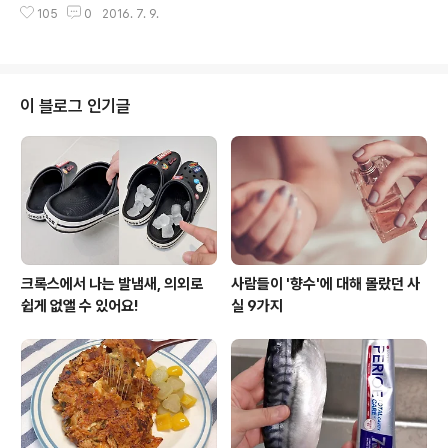
습도와 온도의 균형이 적절한 오후에 활동한다.만약 당신
105
0
2016. 7. 9.
을 드러낸채 신어야 하는 샌들은 봄, 겨울동안 감춰왔던 쩍
이 저녁 동안 야외에서 활동하는 ..
쩍 갈라진 발뒤꿈치가 보이기 때문에 신기가 망설여집니
다.하지만 아래 소개된 방법을 꾸준히 한다면 갈라지고 하
얗게 각질이 일어난 발뒤꿈치가 보송보송해지는 기적같은
효과가 일어난다고 하네요.아래 나열된 5가지 방법을 직접
이 블로그 인기글
실천해본뒤 매끄러운 발뒤꿈치로 탈바꿈해 올 여름 당당하
게 샌들을 신어보세요! 1. 레몬 주스에 발 담그기레몬 추출
물은 죽은 피부를 제거하는데 도움을 주기 때문에 각질 제
거에 효과적이다.따라서 레몬 주스에 약 10분간 발을 담근
뒤 발뒤꿈치를 문질러 각질을 제거한다. ..
크록스에서 나는 발냄새, 의외로
사람들이 '향수'에 대해 몰랐던 사
쉽게 없앨 수 있어요!
실 9가지