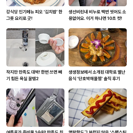
강식당 인기메뉴 피오 ‘김치밥’ 한
생선비린내 비누로 백번 씻어도 소
그릇 요리로 굿!
용없어요. 이거 하나면 10초 컷!
작지만 만족도 대박! 한번 쓰면 빼
생생정보에서 소개된 대학로 별난
기 힘든 욕실 꿀템2
음식 ‘단호박해물찜’ 솔직 후기
여름휴가 준비물 1순위! 만족도 최
명랑핫도그 부럽지 않은 ‘스팸스틱