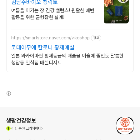
김남주바이오 청락토
여름을 이기는 장 건강 밸런스! 원활한 배변
활동을 위한 균형잡힌 설계!
https://smartstore.naver.com/vikoshop
광고
코테이무에 칸로니 황제매실
일본 와카야마현 황제등급의 매슬을 이슬에 졸인듯 달콤한
청담동 일식집 매실디저트
(새창열림)
로그 정보
생활건강정보
(새창열림)
리빙
분야 크리에이터