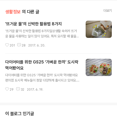
더보기
생활정보
의 다른 글
'뜨거운 물'의 신박한 활용법 8가지
글 내용
'뜨거운 물'의 신박한 활용법 8가지일상생활 속에서 뜨거
운 물을 사용하는 일이 많이 있어요. 특히 요리할 때 물을
끓여서 뜨겁게 사용하는 경우가 많아요. 그 외에도 샤워할
201
28
2017. 6. 20.
때, 꽁꽁 언 무언가를 녹일 때 등등 생각보다 많은 곳에 뜨
거운 물을 사용하고 있어요. 우리가 알고 있는 것 외에 뜨거
운 물을 활용하는 방법에는 어떤 것들이 있을까요? 폭염이
다이어터를 위한 GS25 ‘가벼운 한끼’ 도시락
계속되는 더운 날씨에도 뜨거운 물이 아니면 안되는 ‘뜨거
운 물 활용법’을 소개할게요~ 1. 시든 채소 되살리기냉장고
먹어봤어요
글 내용
에 넣어둔 채소가 시들시들하다면 어떻게 해야 할까요? 뜨
다이어터를 위한 GS25 ‘가벼운 한끼’ 도시락 먹어봤어요
거운 물과 채소가 만나면 더 시들해질 것 같지만, 오히려 그
편의점 도시락 메뉴들이 정말 다양하게 출시되고 있어요.
반대랍니다. 시든 채소를 되살리는 방법은 50도씨 정도의
맛좋은 편의점 도시락의 인기가 날로 치솟고 있는데요. 편
물을 준비해주세요. 50도씨는 뜨거운 물을 그릇에 붓고 그
29
32
2017. 6. 19.
의점 도시락은 입맛 따라 골라 먹을 수도 있고 간편하게 식
뜨거운 물의 반정도..
사를 해결할 수 있다는 장점이 있는 반면, 대부분 칼로리가
높아요. 그래서 다이어트를 하는 분들에게 편의점 도시락
은 기피대상일 수 밖에 없어요. 하지만 다이어트 중에도 부
담 없이 먹을 수 있는 편의점 도시락이 있답니다. 오늘은 G
이 블로그 인기글
S25 ‘가벼운 한끼’ 도시락을 소개할게요~ 뭐니뭐니해도