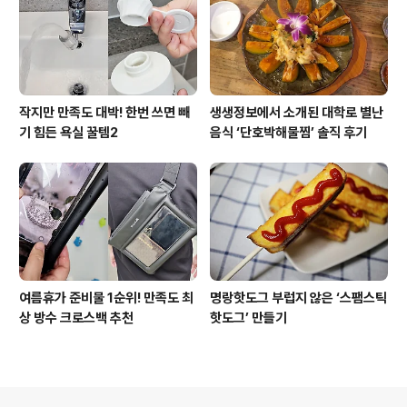
작지만 만족도 대박! 한번 쓰면 빼
생생정보에서 소개된 대학로 별난
기 힘든 욕실 꿀템2
음식 ‘단호박해물찜’ 솔직 후기
여름휴가 준비물 1순위! 만족도 최
명랑핫도그 부럽지 않은 ‘스팸스틱
상 방수 크로스백 추천
핫도그’ 만들기