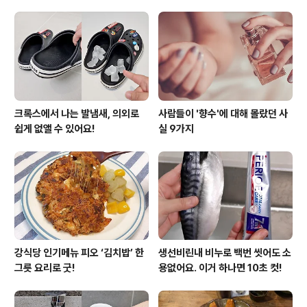
칼로리가 가장 중요하겠죠? 가벼운 한끼 도시락은 375kc
al에요. 확실히 다른 편의점 도시락들보다 평균적으로 반정
도 칼로리가 낮아요. 가격은 4200원인데, 구성에 비해 비
싸다는 생각이 들었어요. 가..
크록스에서 나는 발냄새, 의외로
사람들이 '향수'에 대해 몰랐던 사
쉽게 없앨 수 있어요!
실 9가지
강식당 인기메뉴 피오 ‘김치밥’ 한
생선비린내 비누로 백번 씻어도 소
그릇 요리로 굿!
용없어요. 이거 하나면 10초 컷!