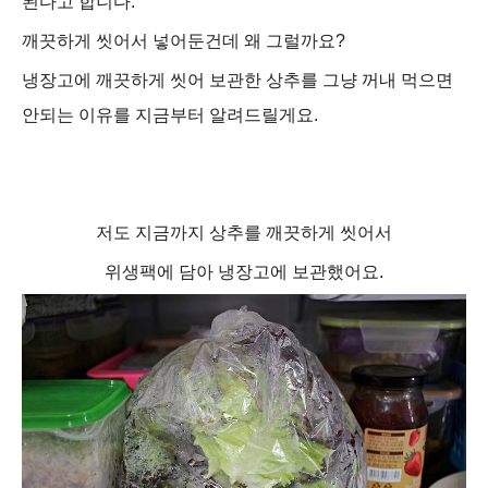
된다고 합니다.
깨끗하게 씻어서 넣어둔건데 왜 그럴까요?
냉장고에
깨끗하게 씻어 보관한
상추를 그냥 꺼내 먹으면
안되는 이유
를 지금부터 알려드릴게요.
저
도 지금까지 상추를
깨끗하게 씻어서
위생팩
에 담아 냉장고에 보관했어요.