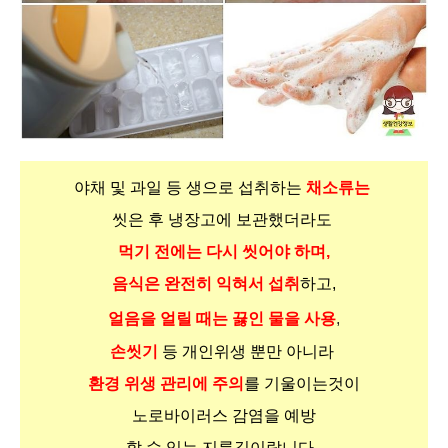
야채 및 과일 등 생으로 섭취하는
채소류는
씻은 후 냉장고에 보관했더라도
먹기 전에는 다시 씻어야 하며,
음식은 완전히 익혀서 섭취
하고,
얼음을 얼릴 때는
끓인 물을 사용
,
손씻기
등 개인위생
뿐만 아니라
환경 위생 관리에 주의
를 기울이는
것이
노로바이러스 감염을 예방
할 수 있는 지름길이랍니다.