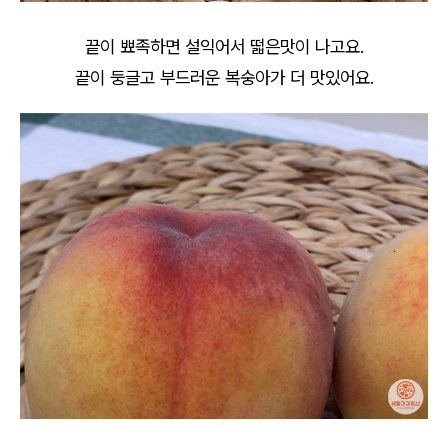
끝이 뾰족하면 설익어서 떫은맛이 나고요.
끝이 둥글고 부드러운 복숭아가 더 맛있어요.