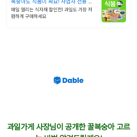
복숭아도 식봄이 싸요! 사업자 전용 특
가
매일 열리는 식자재 할인전! 과일도 가장 저
렴하게 구매하세요
과일가게 사장님이 공개한 꿀복숭아 고르