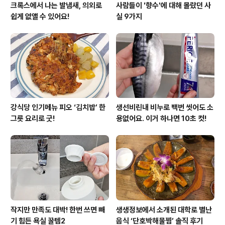
크록스에서 나는 발냄새, 의외로
사람들이 '향수'에 대해 몰랐던 사
쉽게 없앨 수 있어요!
실 9가지
강식당 인기메뉴 피오 ‘김치밥’ 한
생선비린내 비누로 백번 씻어도 소
그릇 요리로 굿!
용없어요. 이거 하나면 10초 컷!
작지만 만족도 대박! 한번 쓰면 빼
생생정보에서 소개된 대학로 별난
기 힘든 욕실 꿀템2
음식 ‘단호박해물찜’ 솔직 후기