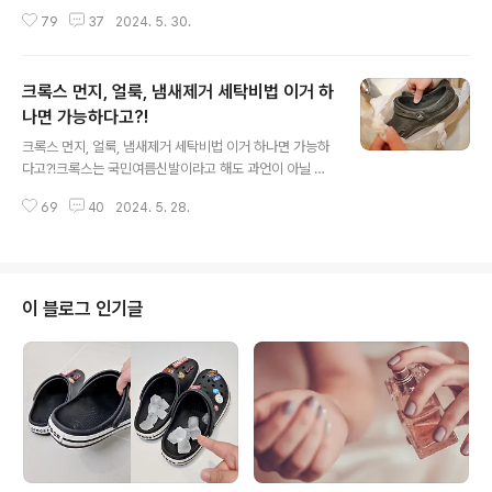
야 하는데요. 의외로 세균번식의 사각지대에 놓여있어요.
79
37
2024. 5. 30.
오늘은 점점 더워지는 날씨에 꼭 알아둬야 할 세균제로 행
주 세탁 꿀팁을 알려드릴게요. 행주는 물세탁을 자주해서
깨끗할거라 생각하지만 조금만 관리가 소홀해도 세균이 득
크록스 먼지, 얼룩, 냄새제거 세탁비법 이거 하
실득실… 변기보다 더러워질 수도 있다고 해요. 이건 정
말 상상하기도 싫은데요. 여름철 고온다습한 날씨에 세
나면 가능하다고?!
글 내용
균 범벅이 된 행주를 그냥 쓸 수는 없는 법! 이렇게 한번 세
크록스 먼지, 얼룩, 냄새제거 세탁비법 이거 하나면 가능하
탁해보세요. 식초, 물, 주방세제를 준비해요. 계량은 종
다고?!크록스는 국민여름신발이라고 해도 과언이 아닐 정
이컵으로 해주시고요. 식초2컵, 물2컵, 주방세제1/3컵을
도로 남녀노소 구분없이 여름 내내 즐겨 신는데요. 그래
골고루 섞어주기만 하면 특급세제가 완성돼요. 내열용기
69
40
2024. 5. 28.
서 이맘때 꼭 알아둬야 할 크록스 세탁법을 준비했어요. 먼
에 행주를 넣고 행주..
지, 얼룩은 물론 냄새까지 제거하는 크록스 초간단 세탁법
을 알려드릴게요. 크록스는 고무재질의 특성상 솔로 닦아
서 쉽게 세탁할 수 있는데요. 한가지 주의할 점이 있다면
솔질을 너무 많이 하면 또 금방 닳는다는 거예요. 그래서
이 블로그 인기글
저는 이 방법을 써요. 솔질은 최소한으로 하고 세탁효과
는 최대로 끌어올리는 비닐봉지 세탁법이에요. 잘 찢어
지지 않는 큼직한 비닐봉지에 중성세제도 조금 넣어주세
요. 저는 샴푸를 사용했어요. 크록스가 많이 더럽다면 중
성세제와 함께 베이킹소..